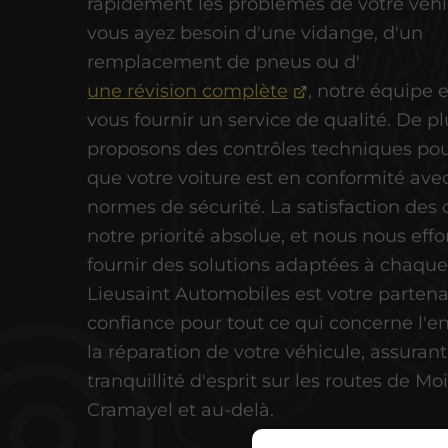
rapidement les problèmes de votre véhi
vous ayez besoin d'une vidange, d'un
remplacement de pneus ou d'
une révision complète
, notre équipe e
vous fournir un service de qualité. De p
proposons des contrôles techniques pou
que votre voiture est en conformité avec
normes de sécurité. La satisfaction des c
notre priorité absolue, et nous nous eff
fournir des solutions adaptées à chaque
Lieusaint Automobiles est votre partena
confiance pour tout ce qui concerne l'en
la réparation de votre véhicule, assurant
tranquillité d'esprit sur les routes de Mo
Cramayel et au-delà.