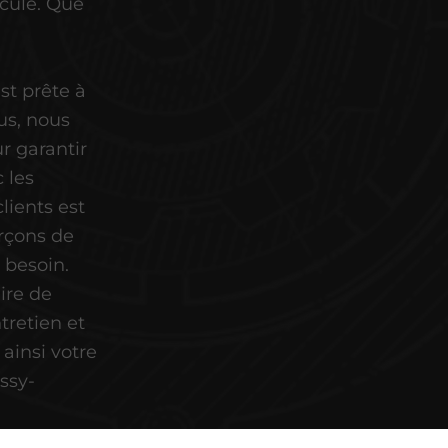
cule. Que
st prête à
lus, nous
r garantir
 les
lients est
orçons de
 besoin.
ire de
tretien et
 ainsi votre
issy-