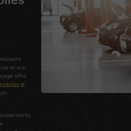
ieusaint
ise et son
rage offre
mobiles
,
ion
 équipements
re