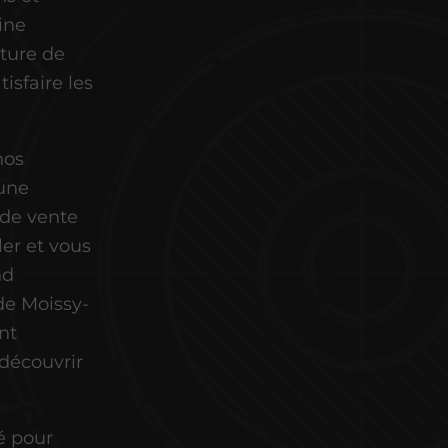
ine
ture de
isfaire les
nos
 une
e de vente
ler et vous
nd
de Moissy-
nt
 découvrir
é pour