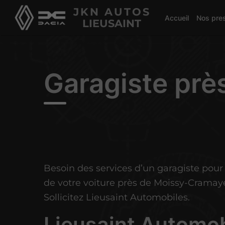
JKN AUTOS
Accueil
Nos pres
LIEUSAINT
Garagiste prè
Besoin des services d’un garagiste pour 
de votre voiture près de Moissy-Cramaye
Sollicitez Lieusaint Automobiles.
Lieusaint Automob